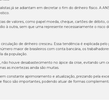
cialistas já se adiantam em decretar o fim do dinheiro físico
stico.
ias de valores, como papel moeda, cheque, cartões de débito, c
io à outra, sem que uma represente necessariamente o risco de
circulação de dinheiro cresceu. Essa tendência é explicada pelo
úmero maior de brasileiros com conta bancária, os trabalhadores
la da população.
es, não houve desabastecimento no ápice da crise, evitando um 
mas as incertezas ainda são muitas.
 constante aprimoramento e atualização, prezando pela excelên
 físico são importantes, podendo atuar de formas complement