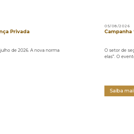
05/08/2026
nça Privada
Campanha “
e julho de 2026. A nova norma
O setor de se
elas”. O evento
Saiba mai